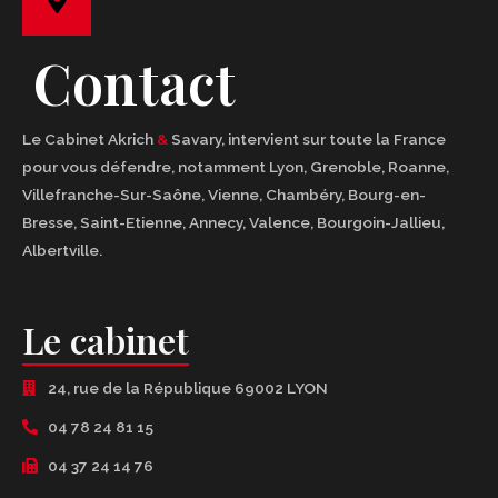
Contact
Le Cabinet Akrich
&
Savary, intervient sur toute la France
pour vous défendre, notamment
Lyon
,
Grenoble
,
Roanne
,
Villefranche-Sur-Saône
,
Vienne
,
Chambéry
,
Bourg-en-
Bresse
,
Saint-Etienne
,
Annecy
,
Valence
,
Bourgoin-Jallieu
,
Albertville
.
Le cabinet
24, rue de la République 69002 LYON
04 78 24 81 15
04 37 24 14 76