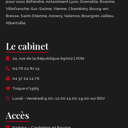
pour vous défendre, notamment
Lyon
,
Grenoble
,
Roanne
,
Villefranche-Sur-Saône
,
Vienne
,
Chambéry
,
Bourg-en-
Bresse
,
Saint-Etienne
,
Annecy
,
Valence
,
Bourgoin-Jallieu
,
Albertville
.
Le cabinet
24, rue de la République 69002 LYON
04 78 24 81 15
04 37 24 14 76
Toque n°1965
Lundi - Vendredi 9.00–12.00 14.00-19.00 sur RDV
Accès
Parking – Cordeliers et Bourse